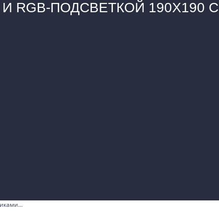
И RGB-ПОДСВЕТКОЙ 190Х190 
риками…