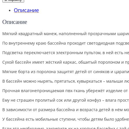
Описание
Описание
Мягкий квадратный манеж, наполненный прозрачными шари
По внутреннему краю бассейна проходит светодиодная подсве
Подсветка переключается электронным пультом, в ней есть н
Сухой бассейн имеет жёсткий каркас, обшитый поролоном и п
Мягкие борта из поролона защитят детей от синяков и царапи
В бассейн можно нырять, прятаться, кувыркаться – малыши лю
Прочная влагонепроницаемая пвх-ткань убережёт изделие от
Ему не страшен пролитый сок или другой конфуз – влага прос
В зависимости от размера бассейна и возраста детей в нём мо
У бассейна есть мобильные ступени, чтобы детям было удобне
Если это необходимо, закрепите их на корпусе бассейна с той 