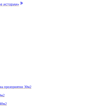
ые истории»
 на предприятии 30м2
0м2
 40м2