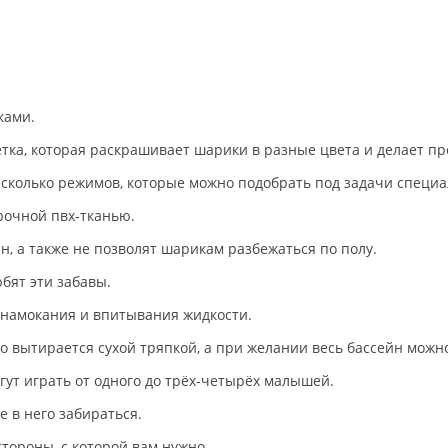
ками.
тка, которая раскрашивает шарики в разные цвета и делает п
есколько режимов, которые можно подобрать под задачи специа
рочной пвх-тканью.
н, а также не позволят шарикам разбежаться по полу.
бят эти забавы.
 намокания и впитывания жидкости.
то вытирается сухой тряпкой, а при желании весь бассейн можн
гут играть от одного до трёх-четырёх малышей.
е в него забираться.
стороны, с которой вам нужно.